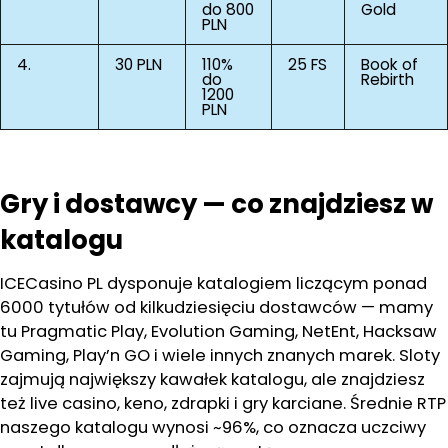
do 800
Gold
PLN
4.
30 PLN
110%
25 FS
Book of
do
Rebirth
1200
PLN
Gry i dostawcy — co znajdziesz w
katalogu
ICECasino PL dysponuje katalogiem liczącym ponad
6000 tytułów od kilkudziesięciu dostawców — mamy
tu Pragmatic Play, Evolution Gaming, NetEnt, Hacksaw
Gaming, Play’n GO i wiele innych znanych marek. Sloty
zajmują największy kawałek katalogu, ale znajdziesz
też live casino, keno, zdrapki i gry karciane. Średnie RTP
naszego katalogu wynosi ~96%, co oznacza uczciwy