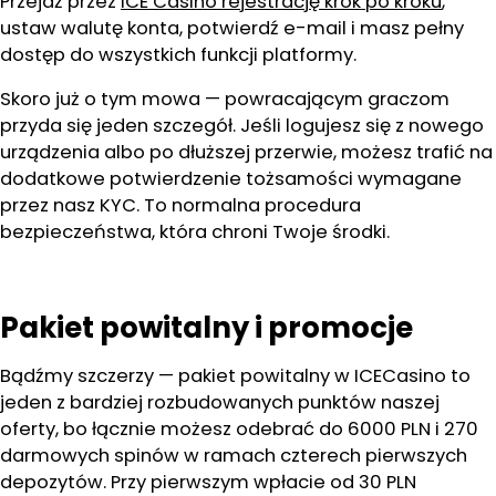
Przejdź przez
ICE Casino rejestrację krok po kroku
,
ustaw walutę konta, potwierdź e-mail i masz pełny
dostęp do wszystkich funkcji platformy.
Skoro już o tym mowa — powracającym graczom
przyda się jeden szczegół. Jeśli logujesz się z nowego
urządzenia albo po dłuższej przerwie, możesz trafić na
dodatkowe potwierdzenie tożsamości wymagane
przez nasz KYC. To normalna procedura
bezpieczeństwa, która chroni Twoje środki.
Pakiet powitalny i promocje
Bądźmy szczerzy — pakiet powitalny w ICECasino to
jeden z bardziej rozbudowanych punktów naszej
oferty, bo łącznie możesz odebrać do 6000 PLN i 270
darmowych spinów w ramach czterech pierwszych
depozytów. Przy pierwszym wpłacie od 30 PLN