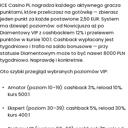
ICE Casino PL nagradza każdego aktywnego gracza
punktami, które przeliczasz na gotówkę — zbierasz
jeden punkt za każde postawione 2,50 EUR. System
ma dziesięć poziomów: od Nowicjusza aż po
Diamentowy VIP z cashbackiem 12% i przelewem
punktów w kursie 100:1. Cashback wypłacany jest
tygodniowo i trafia na saldo bonusowe — przy
statusie Diamentowym może to być nawet 8000 PLN
tygodniowo. Naprawdę i konkretnie.
Oto szybki przegląd wybranych poziomów VIP:
Amator (poziom 10–19): cashback 3%, reload 10%,
kurs 500:1
Ekspert (poziom 30–39): cashback 5%, reload 30%,
kurs 400:1