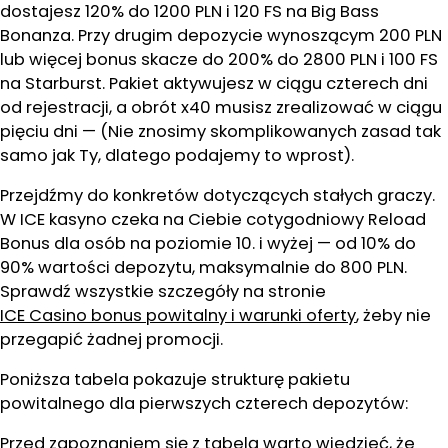
dostajesz 120% do 1200 PLN i 120 FS na Big Bass
Bonanza. Przy drugim depozycie wynoszącym 200 PLN
lub więcej bonus skacze do 200% do 2800 PLN i 100 FS
na Starburst. Pakiet aktywujesz w ciągu czterech dni
od rejestracji, a obrót x40 musisz zrealizować w ciągu
pięciu dni — (Nie znosimy skomplikowanych zasad tak
samo jak Ty, dlatego podajemy to wprost).
Przejdźmy do konkretów dotyczących stałych graczy.
W ICE kasyno czeka na Ciebie cotygodniowy Reload
Bonus dla osób na poziomie 10. i wyżej — od 10% do
90% wartości depozytu, maksymalnie do 800 PLN.
Sprawdź wszystkie szczegóły na stronie
ICE Casino bonus powitalny i warunki oferty
, żeby nie
przegapić żadnej promocji.
Poniższa tabela pokazuje strukturę pakietu
powitalnego dla pierwszych czterech depozytów:
Przed zapoznaniem się z tabelą warto wiedzieć, że